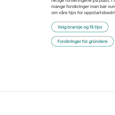
riktige forsikringene på plass. I 
mange forsikringer man bør vur
om våre tips for oppstartsbedrif
Velg bransje og få tips
Forsikringer for gründere