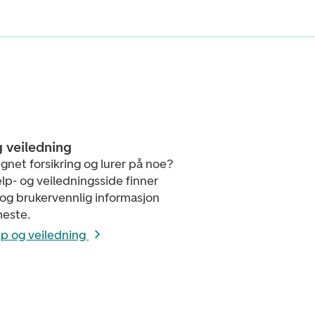
g veiledning
gnet forsikring og lurer på noe?
elp- og veiledningsside finner
 og brukervennlig informasjon
este.
elp og veiledning