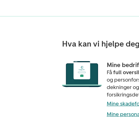
Hva kan vi hjelpe de
Mine bedrif
Få
full oversi
og personfors
dekninger og
forsikringsdet
Mine skadefo
Mine personal