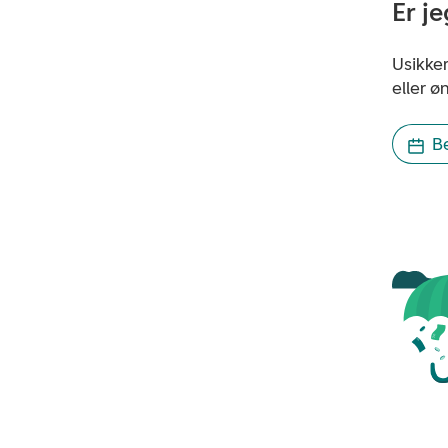
Er j
Usikker
eller ø
B