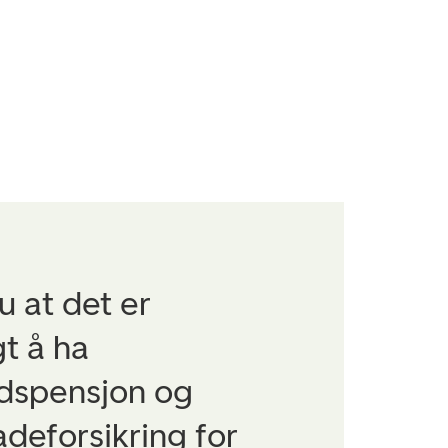
u at det er
t å ha
dspensjon og
deforsikring for