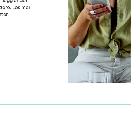
tillegg er det
dere. Les mer
ter.