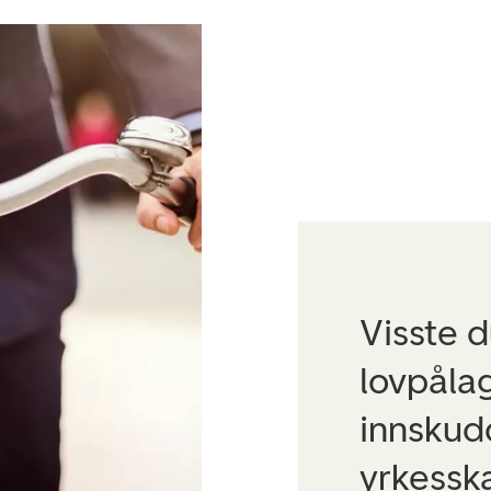
Visste d
lovpålag
innskud
yrkesska