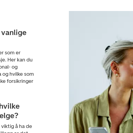
 vanlige
er som er
sje. Her kan du
onal- og
a og hvilke som
ke forsikringer
hvilke
velge?
 viktig å ha de