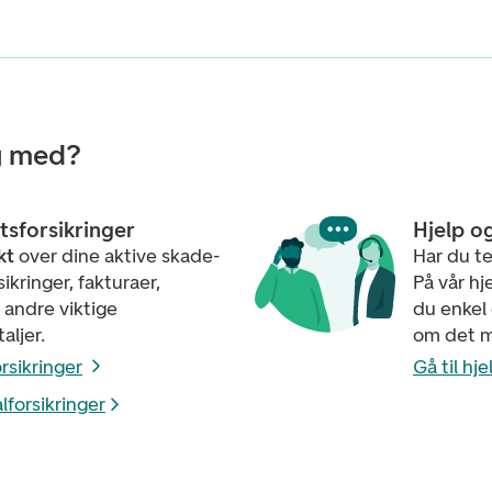
g med?
tsforsikringer
Hjelp o
kt
over dine aktive skade-
Har du te
ikringer, fakturaer,
På vår hj
 andre viktige
du enkel
aljer.
om det m
rsikringer
Gå til hj
forsikringer