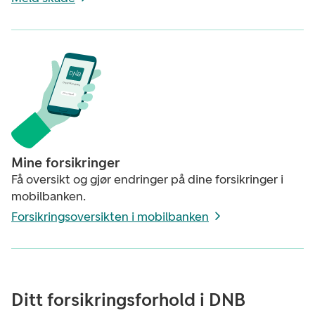
D
N
B
M
o
b
i
l
b
a
n
k
D
o
w
n
l
o
a
d
Mine forsikringer
Få oversikt og gjør endringer på dine forsikringer i
mobilbanken.
Forsikringsoversikten i mobilbanken
Ditt forsikringsforhold i DNB