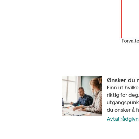
Forvalt
Ønsker du 
Finn ut hvilk
riktig for deg
utgangspunkt
du ønsker å f
Avtal rådgiv