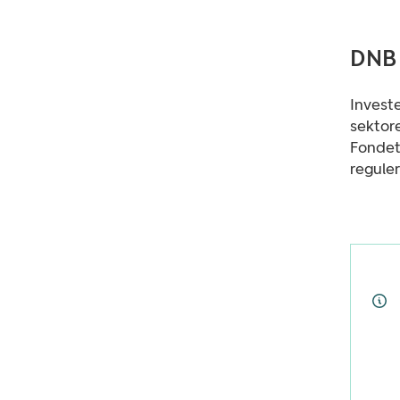
DNB
Invest
sektor
Fondet 
regule