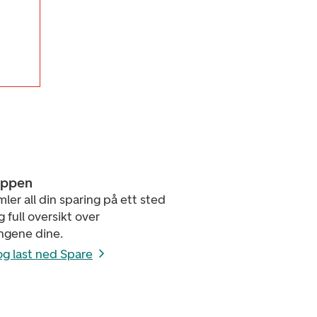
appen
ler all din sparing på ett sted
g full oversikt over
ingene dine.
og last ned Spare