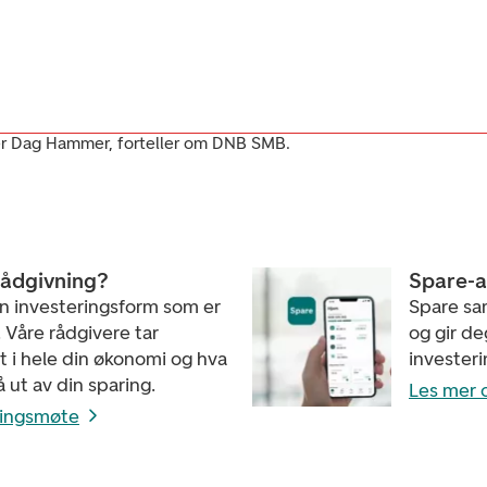
er Dag Hammer, forteller om DNB SMB.
rådgivning?
Spare-
en investeringsform som er
Spare sam
. Våre rådgivere tar
og gir de
 i hele din økonomi og hva
invester
å ut av din sparing.
Les mer 
ningsmøte