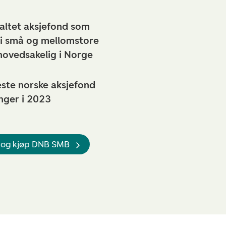
valtet aksjefond som
 i små og mellomstore
 hovedsakelig i Norge
beste norske aksjefond
nger i 2023
 og kjøp DNB SMB