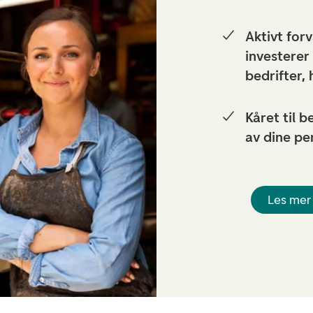
Aktivt for
investerer
bedrifter,
Kåret til 
av dine pe
Les mer