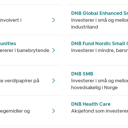
DNB Global Enhanced S
involvert i
Investerer i små og mello
industriland
unities
DNB Fund Nordic Small
pererer i banebrytende
Investerer i mindre, børs
DNB SMB
ke verdipapirer på
Investerer i små og mello
hovedsakelig i Norge
DNB Health Care
 legemidler og
Aksjefond som investerer 