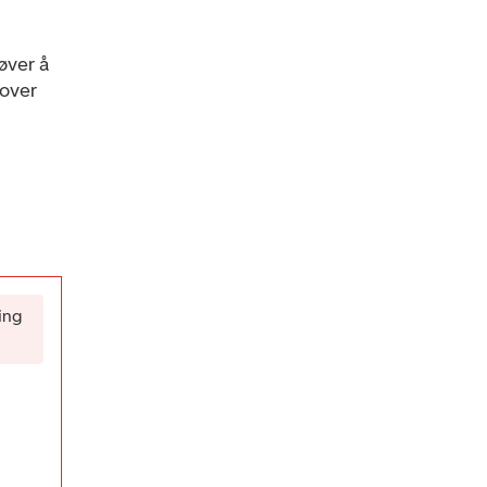
øver å
 over
ing