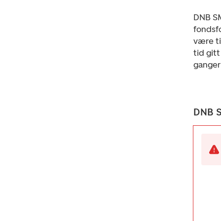
DNB SM
fondsfo
være ti
tid git
ganger 
DNB S