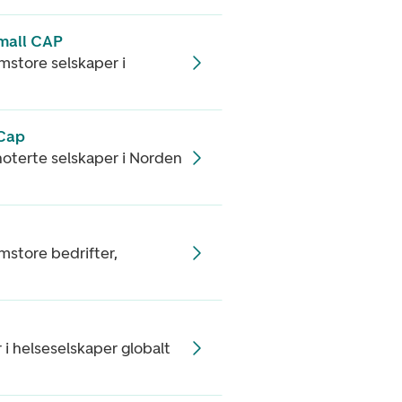
mall CAP
mstore selskaper i
 Cap
noterte selskaper i Norden
mstore bedrifter,
i helseselskaper globalt