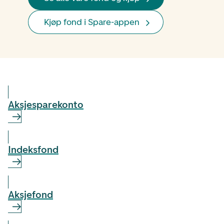
Kjøp fond i Spare-appen
Aksjespare­konto
Indeksfond
Aksjefond