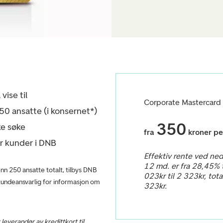
vise til
Corporate Mastercard
50 ansatte (i konsernet*)
350
ke søke
fra
kroner pe
r kunder i DNB
Effektiv rente ved ne
12 md. er fra 28,45% t
nn 250 ansatte totalt, tilbys DNB
023kr til 2 323kr, tota
kundeansvarlig for informasjon om
323kr.
 leverandør av kredittkort til