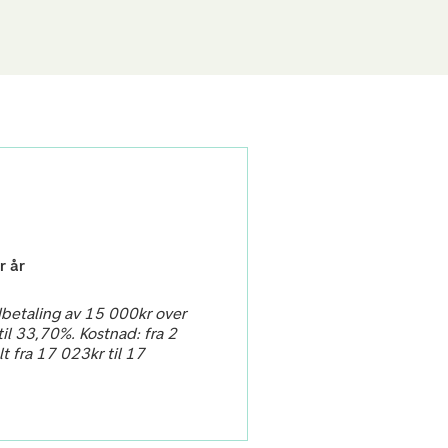
r år
dbetaling av 15 000kr over
il 33,70%. Kostnad: fra 2
lt fra 17 023kr til 17