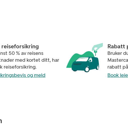
reiseforsikring
Rabatt p
nst 50 % av reisens
Bruker d
nader med kortet ditt, har
Mastercar
 reiseforsikring.
rabatt på 
rsikringsbevis og meld
Book leie
n