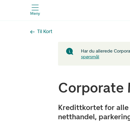
Meny
Til Kort
Har du allerede Corpor
spørsmål
Corporate 
Kredittkortet for all
netthandel, parkering