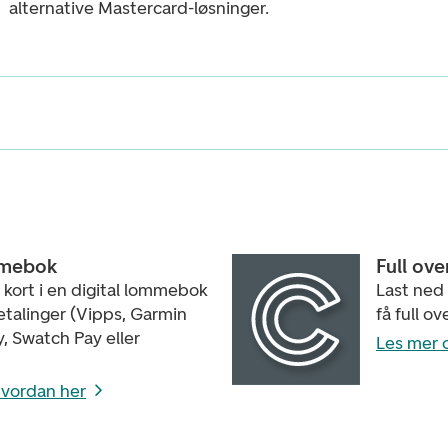
alternative Mastercard-løsninger.
mmebok
Full ove
t kort i en digital lommebok
Last ned
etalinger (Vipps, Garmin
få full ov
y, Swatch Pay eller
Les mer 
vordan her