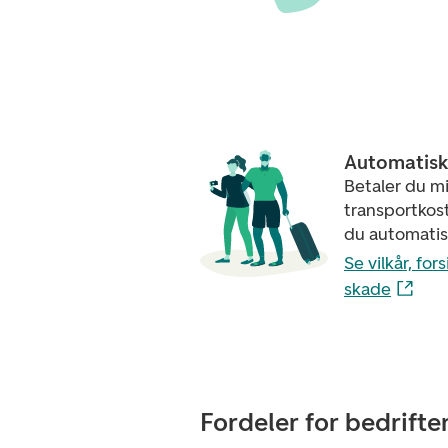
Automatisk 
Betaler du mi
transportkost
du automatisk
Se vilkår, fo
skade
Fordeler for bedrifte