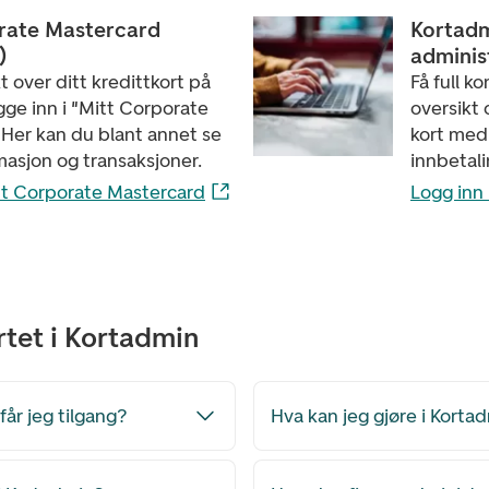
rate Mastercard
Kortadm
)
adminis
kt over ditt kredittkort på
Få full k
gge inn i "Mitt Corporate
oversikt o
 Her kan du blant annet se
kort med 
masjon og transaksjoner.
innbetal
itt Corporate Mastercard
Logg inn 
rtet i Kortadmin
år jeg tilgang?
Hva kan jeg gjøre i Korta