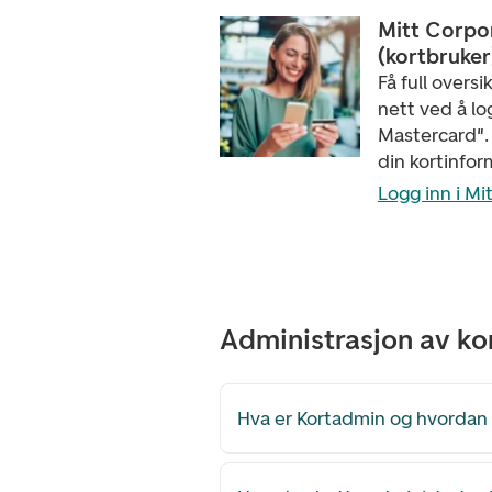
Mitt Corpo
(kortbruker
Få full oversi
nett ved å lo
Mastercard".
din kortinfor
Logg inn i M
Administrasjon av ko
Hva er Kortadmin og hvordan f