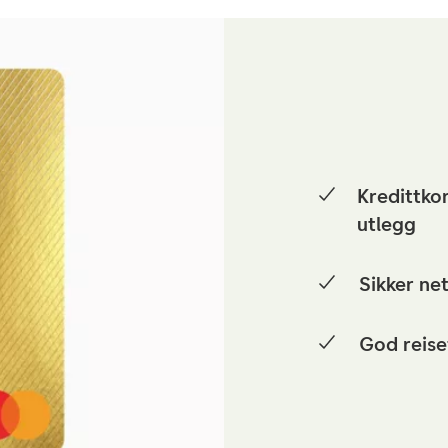
Kredittkor
utlegg
Sikker ne
God reise