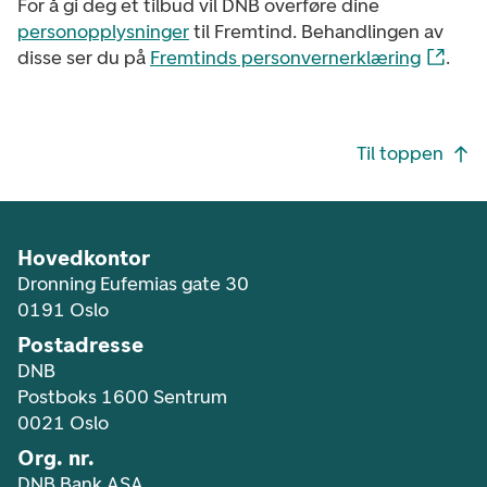
For å gi deg et tilbud vil DNB overføre dine
personopplysninger
til Fremtind. Behandlingen av
disse ser du på
Fremtinds personvernerklæring
.
Footer navigasjon
Til toppen
Hovedkontor
Dronning Eufemias gate 30
0191 Oslo
Postadresse
DNB
Postboks 1600 Sentrum
0021 Oslo
Org. nr.
DNB Bank ASA