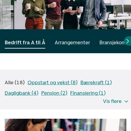
Bedrift fra A til Å
Arrangementer
Bransjekomp
Alle
(
18
)
Oppstart og vekst
(
8
)
Bærekraft
(
1
)
Dagligbank
(
4
)
Pensjon
(
2
)
Finansiering
(
1
)
Vis flere
Skadeforebygging
(
1
)
Forsikring
(
1
)