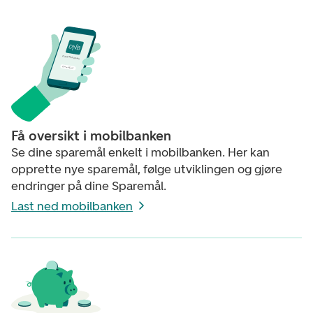
D
N
B
M
o
b
i
l
b
a
n
k
D
o
w
n
l
o
a
d
Få oversikt i mobilbanken
Se dine sparemål enkelt i mobilbanken. Her kan
opprette nye sparemål, følge utviklingen og gjøre
endringer på dine Sparemål.
Last ned mobilbanken