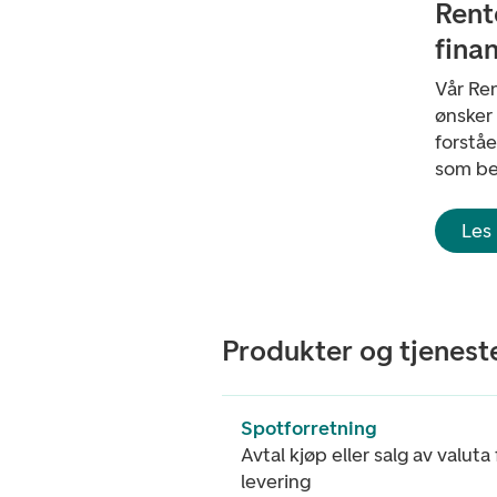
Rent
finan
Vår Ren
ønsker 
forståe
som ben
Les
Produkter og tjeneste
Spotforretning
Avtal kjøp eller salg av valuta
levering