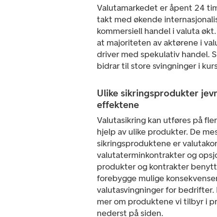
Valutamarkedet er åpent 24 time
takt med økende internasjonali
kommersiell handel i valuta økt.
at majoriteten av aktørene i v
driver med spekulativ handel. 
bidrar til store svingninger i kur
Ulike sikringsprodukter jev
effektene
Valutasikring kan utføres på fl
hjelp av ulike produkter. De me
sikringsproduktene er valutako
valutaterminkontrakter og opsjo
produkter og kontrakter benytt
forebygge mulige konsekvenser
valutasvingninger for bedrifter.
mer om produktene vi tilbyr i p
nederst på siden.