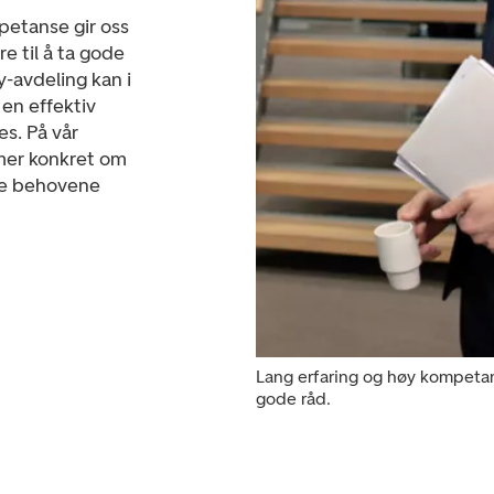
petanse gir oss
re til å ta gode
y-avdeling kan i
en effektiv
es. På vår
 mer konkret om
kke behovene
Lang erfaring og høy kompetans
gode råd.