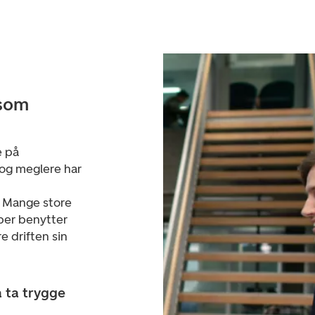
 som
e på
 og meglere har
. Mange store
aper benytter
e driften sin
å ta trygge