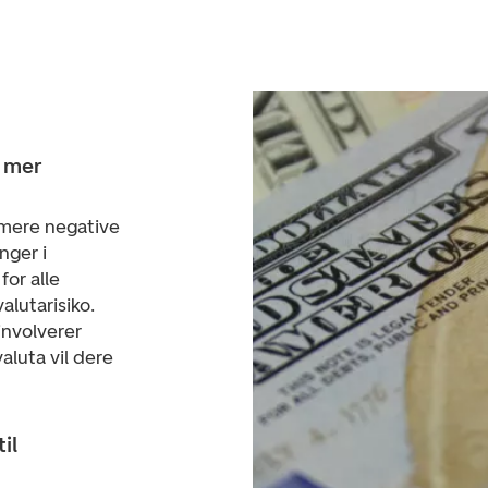
t mer
imere negative
nger i
for alle
alutarisiko.
involverer
luta vil dere
il