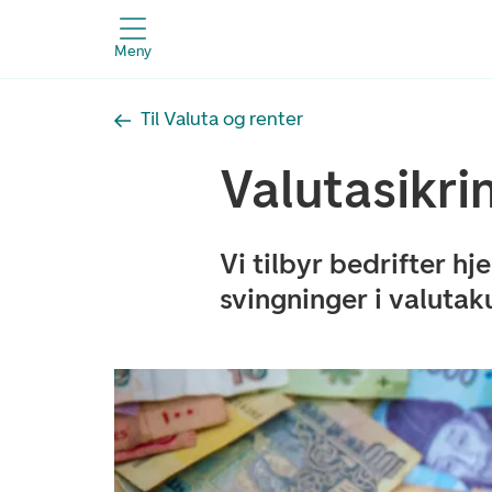
Meny
Til Valuta og renter
Valutasikri
Vi tilbyr bedrifter hj
svingninger i valutak