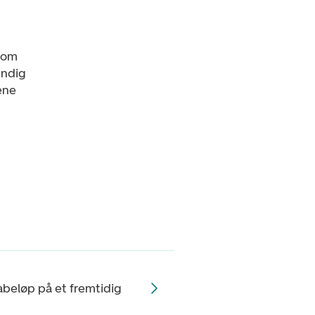
 som
undig
ene
tabeløp på et fremtidig