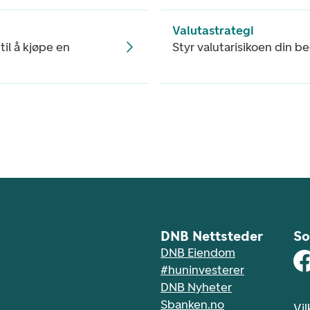
Valutastrategi
til å kjøpe en
Styr valutarisikoen din bed
DNB Nettsteder
So
DNB Eiendom
#huninvesterer
DNB Nyheter
Sbanken.no
Vil