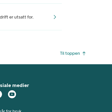
rift er utsatt for.
Til toppen
siale medier
kår for bruk