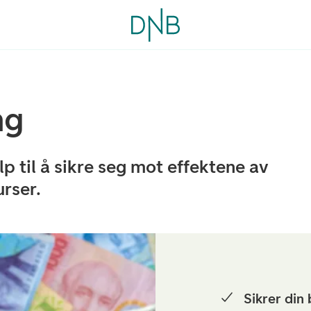
ng
elp til å sikre seg mot effektene av
urser.
Sikrer din 