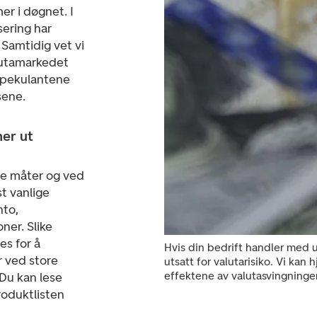
r i døgnet. I
sering har
 Samtidig vet vi
alutamarkedet
Spekulantene
sene.
ner ut
ere måter og ved
st vanlige
nto,
ner. Slike
es for å
Hvis din bedrift handler med u
 ved store
utsatt for valutarisiko. Vi kan 
effektene av valutasvingninger
 Du kan lese
roduktlisten