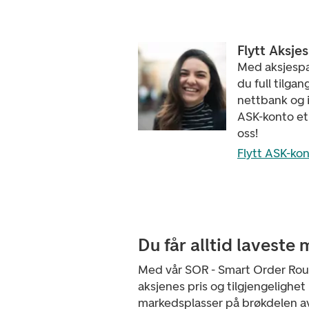
Flytt Aksje
Med aksjespa
du full tilgan
nettbank og 
ASK-konto et 
oss!
Flytt ASK-ko
Du får alltid laveste 
Med vår SOR - Smart Order Rout
aksjenes pris og tilgjengelighet
markedsplasser på brøkdelen a