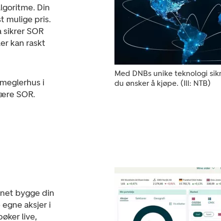
algoritme. Din
st mulige pris.
a sikrer SOR
er kan raskt
Med DNBs unike teknologi sikr
 meglerhus i
du ønsker å kjøpe. (Ill: NTB)
være SOR.
nnet bygge din
 egne aksjer i
øker live,