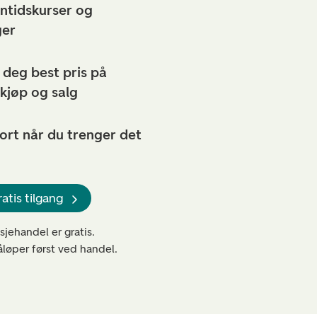
nntidskurser og
ger
 deg best pris på
 kjøp og salg
rt når du trenger det
ratis tilgang
ksjehandel er gratis.
løper først ved handel.