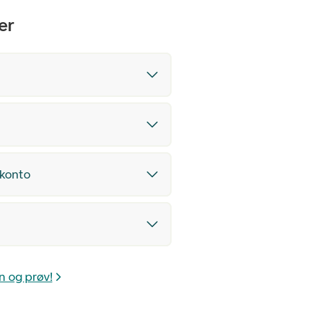
er
ekonto
n og prøv!