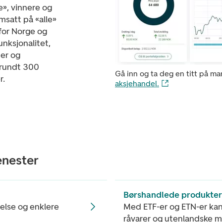
e», vinnere og
msatt på «alle»
for Norge og
unksjonalitet,
er og
 rundt 300
Gå inn og ta deg en titt på ma
r.
aksjehandel.
enester
Børshandlede produkter
else og enklere
Med ETF-er og ETN-er kan 
råvarer og utenlandske 