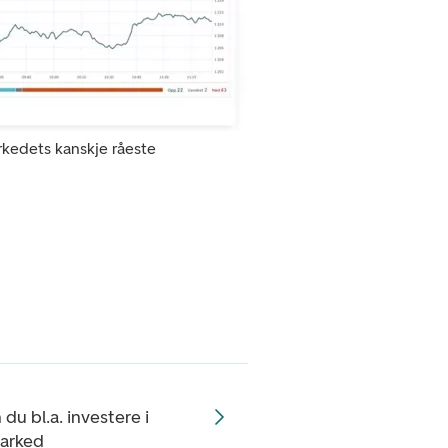
rkedets kanskje råeste
du bl.a. investere i
marked