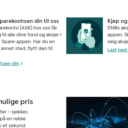
sparekontoen din til oss
Kjøp og 
rekonto (ASK) hos oss får
DNBs aksj
g til alle dine fond og aksjer i
appen. S
i Spare-appen. Har du en
selg aksj
annet sted, flytt den til
Last ned
ntoen din
mulige pris
er – sjekkes
 på en rekke
v et sekund.