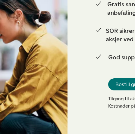
Gratis sa
anbefalin
SOR sikrer
aksjer ved
God suppo
Bestill g
Tilgang til a
Kostnader på