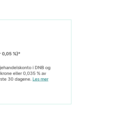
er 0,05 %)*
sjehandelskonto i DNB og
1 krone eller 0,035 % av
rste 30 dagene
.
Les mer