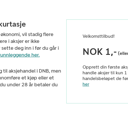
kurtasje
konomi, vil stadig flere
Velkomsttilbud!
re i aksjer er ikke
 sette deg inn i før du går i
NOK 1,-
(ell
grunnleggende her.
Opprett din første ak
g til aksjehandel i DNB, men
handle aksjer til kun 
nnomføre et kjøp eller et
handelsbeløpet de fø
r du under 28 år betaler du
her