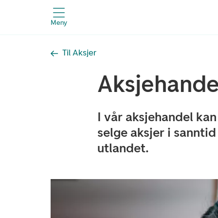
Meny
Til Aksjer
Aksjehande
I vår aksjehandel ka
selge aksjer i sannti
utlandet.