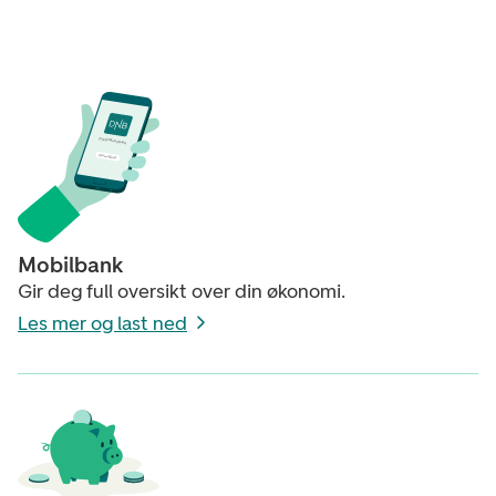
D
N
B
M
o
b
i
l
b
a
n
k
D
o
w
n
l
o
a
d
Mobilbank
Gir deg full oversikt over din økonomi.
Les mer og last ned