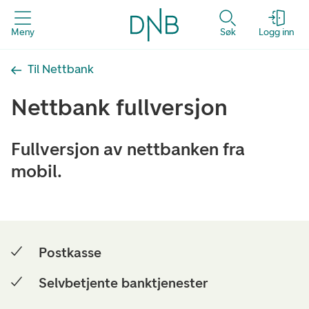
Meny
Søk
Logg inn
Til Nettbank
Nettbank fullversjon
Fullversjon av nettbanken fra
mobil.
Postkasse
Selvbetjente banktjenester